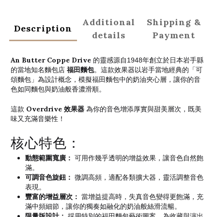
Additional
Shipping &
Description
details
Payment
An Butter Coppe Drive
的靈感源自1948年創立於日本岩手縣
福田麵包
的當地知名麵包店
。這款效果器以岩手當地經典的「可
頌麵包」為設計概念，模擬福田麵包中的奶油夾心層，讓你的音
色如同麵包與奶油般香濃滑順。
Overdrive 效果器
這款
為你的音色增添厚實與甜美層次，既美
味又充滿音樂性！
核心特色：
動態範圍寬廣：
可用作幾乎透明的增益效果，讓音色自然飽
滿。
可調音色旋鈕：
微調高頻，適配各類擴大器，靈活調整音色
表現。
豐富的增益層次：
當增益提高時，失真音色變得更飽滿，充
滿中頻細節，讓你的獨奏如融化的奶油般絲滑流暢。
限量版設計：
採用特別的福田麵包藝術圖案，為收藏與演出