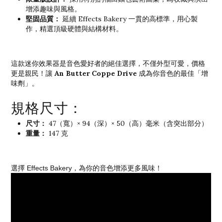
增添趣味與風格。
堅固品質：
延續 Effects Bakery 一貫的高標準，用心製
作，精選頂級硬體與結構材料。
這款迷你效果器是音色愛好者的絕佳選擇，不僅外型可愛，價格
An Butter Coppe Drive
更是親民！讓
成為你音色的最佳「增
味劑」。
規格尺寸：
尺寸：
47（寬）× 94（深）× 50（高）毫米（含突出部分）
重量：
147 克
選擇 Effects Bakery，為你的音色增添更多風味！