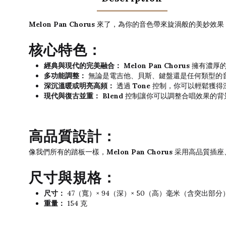
Melon Pan Chorus
來了，為你的音色帶來旋渦般的美妙效果！
核心特色：
經典與現代的完美融合：
Melon Pan Chorus
擁有濃厚的
多功能調整：
無論是電吉他、貝斯、鍵盤還是任何類型的
深沉溫暖或明亮高頻：
透過
Tone
控制，你可以輕鬆獲得
現代與復古並重：
Blend
控制讓你可以調整合唱效果的背
高品質設計：
Melon Pan Chorus
像我們所有的踏板一樣，
采用高品質插座
尺寸與規格：
尺寸：
47（寬）× 94（深）× 50（高）毫米（含突出部分
重量：
154 克