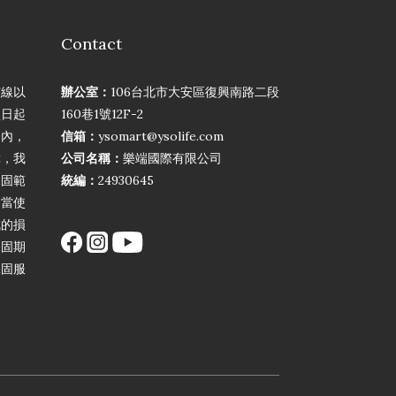
Contact
弦線以
辦公室：
106台北市大安區復興南路二段
買日起
160巷1號12F-2
期內，
信箱：
ysomart@ysolife.com
障，我
公司名稱：
樂端國際有限公司
保固範
統編：
24930645
不當使
成的損
保固期
保固服