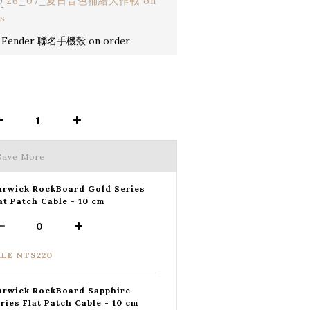
0
26_07_夏日音色補給大作戰 on
s
 Fender 聯名手機殼 on order
Save More
rwick RockBoard Gold Series
at Patch Cable - 10 cm
ALE NT$220
rwick RockBoard Sapphire
ries Flat Patch Cable - 10 cm