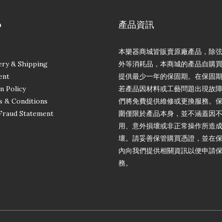
p
產品資訊
本樂器商城皆販賣原廠產品，除
ery & Shipping
外等消耗品，本商城的產品自購
ent
提供最少一年的保固期。在保固
n Policy
若產品因材料或工藝問題出現故
 & Conditions
們將免費提供維修或更換服務。
Fraud Statement
圍僅限於產品本身，並不涵蓋因
用、意外損壞或非正常操作所造
壞。請妥善保管購買憑證，並在
內向我們提供相關資訊以便申請
務。