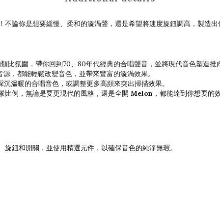
不論你是想要緩慢、柔和的漩渦聲，還是希望將速度旋鈕調高，製造出像L
類比氛圍，帶你回到70、80年代經典的合唱聲音，並將現代音色塑造推
音源，都能輕鬆改變音色，並帶來豐富的漩渦效果。
深沉溫暖的合唱音色，或調整更多高頻來突出掃描效果。
景比例，無論是要更現代的風格，還是全開
Melon
，都能達到你想要的
、旋鈕和開關，並使用精選元件，以確保音色的純淨無瑕。
）