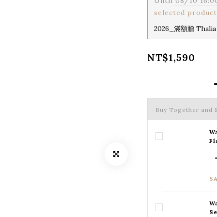
Until
08/10 16:0
selected product
2026_滿額贈 Thalia
NT$1,590
Buy Together and 
Wa
Fl
S
Wa
Se