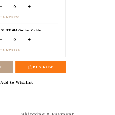
ALE NT$220
OLIFE 6M Guitar Cable
ALE NT$249
T
BUY NOW
Add to Wishlist
Shipping & Payment