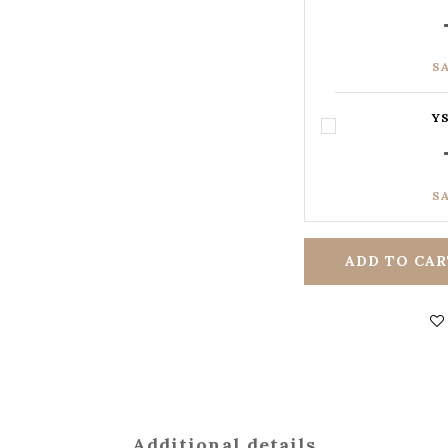
S
YS
S
ADD TO CAR
Additional details