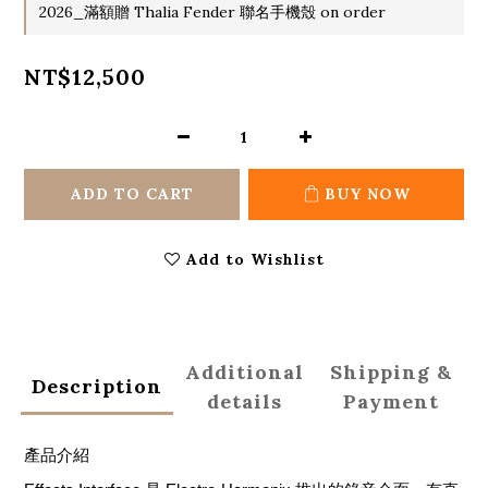
2026_滿額贈 Thalia Fender 聯名手機殼 on order
NT$12,500
ADD TO CART
BUY NOW
Add to Wishlist
Additional
Shipping &
Description
details
Payment
產品介紹