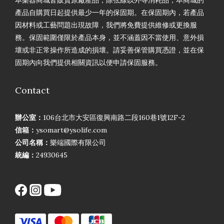
產品自購買日起提供最少一年的保固期。在保固期內，若產品
因材料或工藝問題出現故障，我們將免費提供維修或更換服
務。保固範圍僅限於產品本身，並不涵蓋因不當使用、意外損
壞或非正常操作所造成的損壞。請妥善保管購買憑證，並在保
固期內向我們提供相關資訊以便申請保固服務。
Contact
辦公室：
106台北市大安區復興南路二段160巷1號12F-2
信箱：
ysomart@ysolife.com
公司名稱：
樂端國際有限公司
統編：
24930645