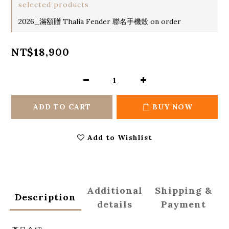
selected products
2026_滿額贈 Thalia Fender 聯名手機殼 on order
NT$18,900
ADD TO CART
BUY NOW
Add to Wishlist
Additional
Shipping &
Description
details
Payment