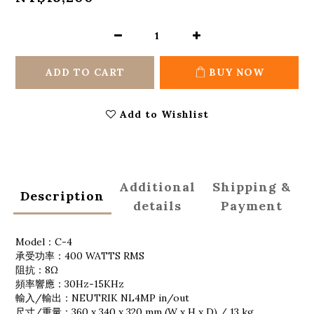
ADD TO CART
BUY NOW
Add to Wishlist
Additional
Shipping &
Description
details
Payment
Model：C-4
承受功率：400 WATTS RMS
阻抗：8Ω
頻率響應：30Hz-15KHz
輸入/輸出：NEUTRIK NL4MP in/out
尺寸/重量：360 x 340 x 320 mm (W x H x D) / 13 kg