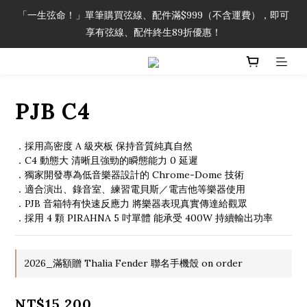
「一生弦命！」單筆購買弦線、配件滿$999（不含運費），即可
「一生弦命！」單筆購買弦線、配件滿$999（不含運費），即可
享有弦線、配件終生89折優惠！
享有弦線、配件終生89折優惠！
加入會員即領2000元購物金。 加入購物車查看更多折扣！
PJB C4
「一生弦命！」單筆購買弦線、配件滿$999（不含運費），即可
享有弦線、配件終生89折優惠！
．採用高密度 A 級夾板 保持音質純真自然
．C4 動態大 清晰且強勁的瞬態能力 0 延遲
．獨家開發專為低音樂器設計的 Chrome-Dome 技術
．適合演出、錄音室、練習電貝斯／電吉他等樂器使用
．PJB 音箱特有快速反應力 將樂器表現真實傳達給觀眾
．採用 4 顆 PIRAHNA 5 吋單體 能承受 400W 持續輸出功率
2026_滿額贈 Thalia Fender 聯名手機殼 on order
NT$15,200