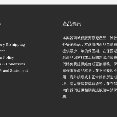
p
產品資訊
本樂器商城皆販賣原廠產品，除
ery & Shipping
外等消耗品，本商城的產品自購
ent
提供最少一年的保固期。在保固
n Policy
若產品因材料或工藝問題出現故
 & Conditions
們將免費提供維修或更換服務。
Fraud Statement
圍僅限於產品本身，並不涵蓋因
用、意外損壞或非正常操作所造
壞。請妥善保管購買憑證，並在
內向我們提供相關資訊以便申請
務。