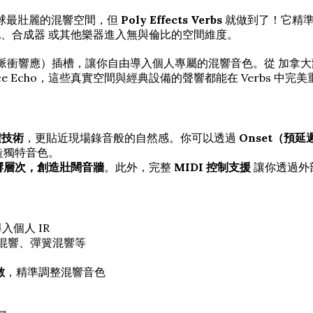
球最壯麗的混響空間，但
Poly Effects Verbs
就做到了！它精準
他、合成器 或其他樂器進入無與倫比的空間維度。
脈衝響應）插槽，讓你自由導入個人專屬的混響音色。從 加拿大蒙特婁的 B
 Space Echo，這些真實空間與經典設備的聲響都能在 Verbs 中完
積技術
，更貼近現場錄音般的自然感。你可以透過
Onset（預延
造獨特音色。
響層次，創造壯闊音牆
。此外，完整
MIDI 控制支援
讓你透過外
入個人 IR
混響、彈簧混響等
數
，精準調整混響音色