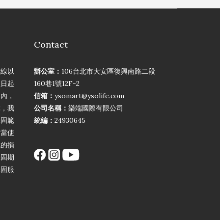
Contact
弦線以
辦公室：
106台北市大安區復興南路二段
買日起
160巷1號12F-2
期內，
信箱：
ysomart@ysolife.com
障，我
公司名稱：
樂端國際有限公司
保固範
統編：
24930645
不當使
成的損
保固期
保固服