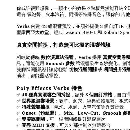
你或許很難想像，一顆小小的效果器踏板竟然能容納全
還有 氣泡聲、火車汽笛、雨滴等特殊音色，讓你的 吉
Verbs
內建 48 組混響預設，並額外提供 8 個自訂 IR（
聖露西亞大教堂、經典 Lexicon 480-L 和 Roland
真實空間捕捉，打造無可比擬的混響體驗
相較於傳統
數位演算法混響
，
Verbs
採用
真實空間卷
訊，還能使用
Smoosh 參數
讓混響發生奇妙變化，創
雙腳踩開關設計讓你輕鬆
切換混響開關
或
瞬間提升混
演出，都能靈活掌控。
Poly Effects Verbs 特色
✅
48 種真實混響空間捕捉
，額外
8 個自訂插槽
，自由導
✅
世界級混響場景
：教堂、洞穴、經典硬體混響、板式
✅
特殊聲響捕捉
：氣泡、水滴、火車汽笛等異質音景
✅
Onset（預延遲）、Mix、Low-Cut、Smoosh 參
✅
雙腳踩開關
，可一鍵開關或提升混響層次
✅
完整 MIDI 支援
，可與外部控制器無縫整合