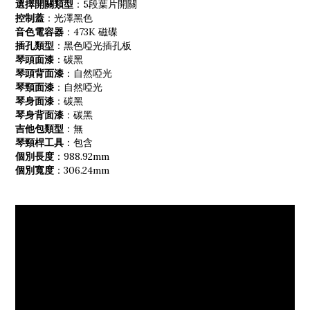
選擇開關類型
：5段葉片開關
控制蓋
：光澤黑色
音色電容器
：473K 磁碟
插孔類型
：黑色啞光插孔板
琴頭面漆
：碳黑
琴頭背面漆
：自然啞光
琴頸面漆
：自然啞光
琴身面漆
：碳黑
琴身背面漆
：碳黑
吉他包類型
：無
琴頸桿工具
：包含
個別長度
：988.92mm
個別寬度
：306.24mm