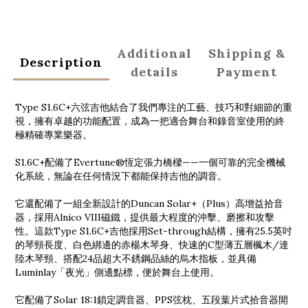
Additional
Shipping &
Description
details
Payment
Type S1.6C+六弦吉他結合了我們專注的工藝、技巧和對細節的重
視，擁有卓越的功能配置，成為一把適合舞台和錄音室使用的終
極精確專業樂器。
S1.6C+配備了Evertune®恆定張力橋樑——一個可靠的完全機械
化系統，無論在任何情況下都能保持吉他的調音。
它還配備了一組全新設計的Duncan Solar+（Plus）高增益拾音
器，採用Alnico VIII磁鐵，提供最大程度的沖擊、磨擦和攻擊
性。這款Type S1.6C+吉他採用Set-through結構，擁有25.5英吋
的琴頸長度、白色綁邊的赤楊木琴身、快速的C型薄五層楓木/達
陸木琴頸、搭配24品超大不銹鋼品絲的烏木指板，並具備
Luminlay「夜光」側邊點標，便於舞台上使用。
它配備了Solar 18:1鎖定調音器、PPS弦枕、五段葉片式拾音器開