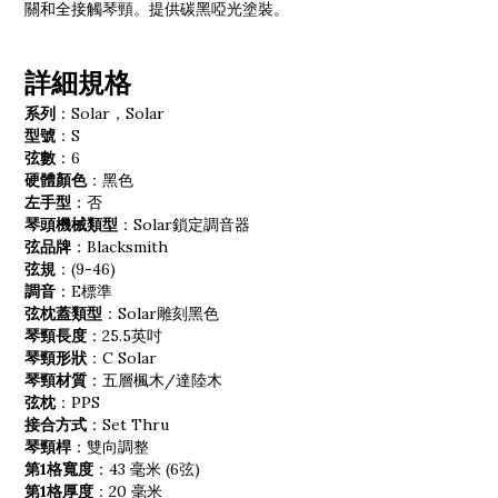
關和全接觸琴頸。提供碳黑啞光塗裝。
詳細規格
系列
：Solar，Solar
型號
：S
弦數
：6
硬體顏色
：黑色
左手型
：否
琴頭機械類型
：Solar鎖定調音器
弦品牌
：Blacksmith
弦規
：(9-46)
調音
：E標準
弦枕蓋類型
：Solar雕刻黑色
琴頸長度
：25.5英吋
琴頸形狀
：C Solar
琴頸材質
：五層楓木/達陸木
弦枕
：PPS
接合方式
：Set Thru
琴頸桿
：雙向調整
第1
格
寬度
：43 毫米 (6弦)
第1
格
厚度
：20 毫米