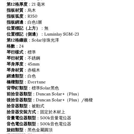
第12
格
厚度
：21 毫米
指板材質
：烏木
指板弧度
：R350
指板綁邊
：白色1層
位置標記（上方）
：無
位置標記（側邊）
：Luminlay SGM-23
第12
格
鑲嵌
：Solar珍珠光澤
格
數
：24
琴衍
樣式
：標準
琴衍
材質
：不銹鋼
琴身厚度
：45mm
琴身材質
：赤楊木
綁邊類型
：白色
橋樑類型
：Evertune
背帶釘類型
：標準Solar黑色
前拾音器類型
：Duncan Solar+（Plus）
後拾音器類型
：Duncan Solar+（Plus）/橋樑
拾音器類型
：被動式
拾音器安裝方式
：固定於木材上
音量電位器類型
：500k音量電位器
音色電位器類型
：500k音色電位器
旋鈕類型
：黑色金屬圓頂