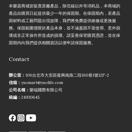
本樂器商城皆販賣原廠產品，除弦線以外等消耗品，本商城的
產品自購買日起提供最少一年的保固期。在保固期內，若產品
因材料或工藝問題出現故障，我們將免費提供維修或更換服
務。保固範圍僅限於產品本身，並不涵蓋因不當使用、意外損
壞或非正常操作所造成的損壞。請妥善保管購買憑證，並在保
固期內向我們提供相關資訊以便申請保固服務。
Contact
辦公室：
106台北市大安區復興南路二段160巷1號12F-2
信箱：
ysomart@ysolife.com
公司名稱：
樂端國際有限公司
統編：
24930645