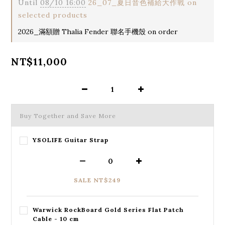
Until
08/10 16:00
26_07_夏日音色補給大作戰 on
selected products
2026_滿額贈 Thalia Fender 聯名手機殼 on order
NT$11,000
Buy Together and Save More
YSOLIFE Guitar Strap
SALE NT$249
Warwick RockBoard Gold Series Flat Patch
Cable - 10 cm