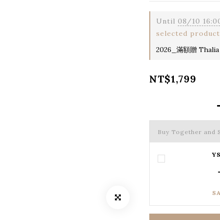
Until
08/10 16:0
selected product
2026_滿額贈 Thalia
NT$1,799
Buy Together and 
YS
S