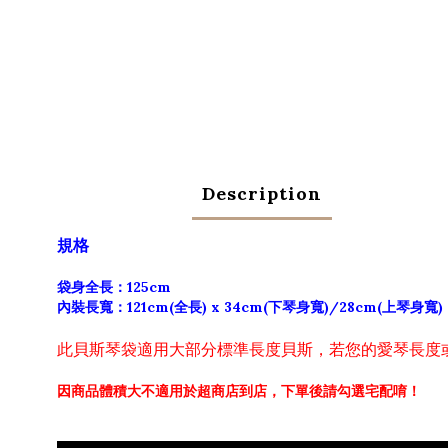
Description
規格
袋身全長：125cm
內裝長寬：121cm(全長) x 34cm(下琴身寬)/28cm(上琴身寬)
此貝斯琴袋適用大部分標準長度貝斯，若您的愛琴長度
因商品體積大不適用於超商店到店，
下單後請勾選宅配唷！