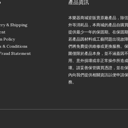
p
產品資訊
本樂器商城皆販賣原廠產品，除
ery & Shipping
外等消耗品，本商城的產品自購
ent
提供最少一年的保固期。在保固
n Policy
若產品因材料或工藝問題出現故
 & Conditions
們將免費提供維修或更換服務。
Fraud Statement
圍僅限於產品本身，並不涵蓋因
用、意外損壞或非正常操作所造
壞。請妥善保管購買憑證，並在
內向我們提供相關資訊以便申請
務。