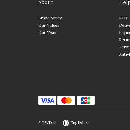
About
Hel
Brand Story
FAQ
Our Values
Deliv
Our Team
Paym
Retur
Terms
Anti-
$
TWD
English