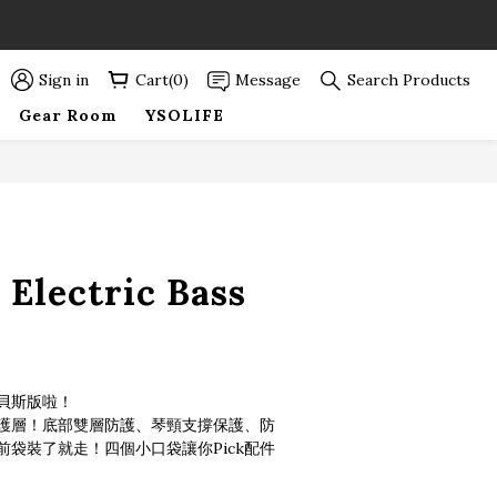
89折優惠！
89折優惠！
Sign in
Cart(0)
Message
Search Products
Gear Room
YSOLIFE
BUY NOW
Electric Bass
貝斯版啦！
護層！底部雙層防護、琴頸支撐保護、防
袋裝了就走！四個小口袋讓你Pick配件