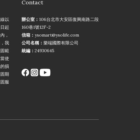
Contact
弦線以
辦公室：
106台北市大安區復興南路二段
買日起
160巷1號12F-2
期內，
信箱：
ysomart@ysolife.com
障，我
公司名稱：
樂端國際有限公司
保固範
統編：
24930645
不當使
成的損
保固期
保固服