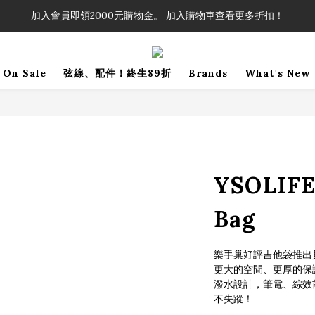
！」單筆購買弦線、配件滿$999（不含運費），即可享有弦線、配件終生
加入會員即領2000元購物金。 加入購物車查看更多折扣！
！」單筆購買弦線、配件滿$999（不含運費），即可享有弦線、配件終生
On Sale
弦線、配件！終生89折
Brands
What's New
YSOLIFE 
Bag
樂手巢好評吉他袋推出
更大的空間、更厚的保
潑水設計，筆電、綜效前
不失蹤！