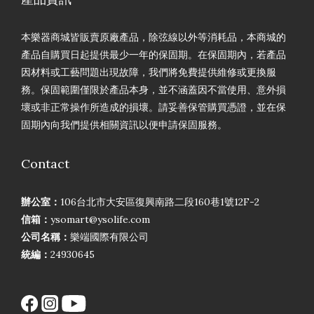
本樂器商城皆販賣原廠產品，除弦線以外等消耗品，本商城的
產品自購買日起提供最少一年的保固期。在保固期內，若產品
因材料或工藝問題出現故障，我們將免費提供維修或更換服
務。保固範圍僅限於產品本身，並不涵蓋因不當使用、意外損
壞或非正常操作所造成的損壞。請妥善保管購買憑證，並在保
固期內向我們提供相關資訊以便申請保固服務。
Contact
辦公室：
106台北市大安區復興南路二段160巷1號12F-2
信箱：
ysomart@ysolife.com
公司名稱：
樂端國際有限公司
統編：
24930645