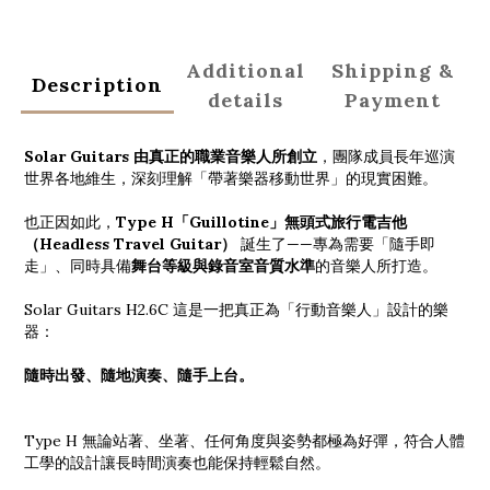
Additional
Shipping &
Description
details
Payment
Solar Guitars 由真正的職業音樂人所創立
，團隊成員長年巡演
世界各地維生，深刻理解「帶著樂器移動世界」的現實困難。
也正因如此，
Type H「Guillotine」無頭式旅行電吉他
（Headless Travel Guitar）
誕生了——專為需要「隨手即
走」、同時具備
舞台等級與錄音室音質水準
的音樂人所打造。
Solar Guitars H2.6C 這是一把真正為「行動音樂人」設計的樂
器：
隨時出發、隨地演奏、隨手上台。
Type H 無論站著、坐著、任何角度與姿勢都極為好彈，符合人體
工學的設計讓長時間演奏也能保持輕鬆自然。