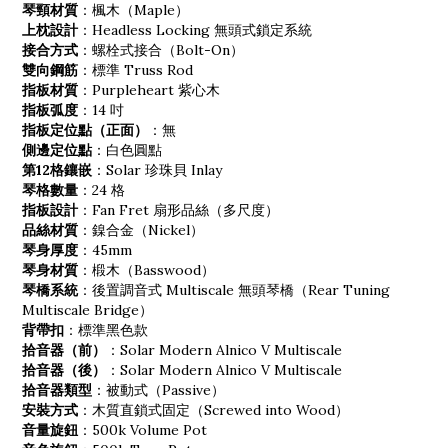
琴頸材質
：楓木（Maple）
上枕設計
：Headless Locking 無頭式鎖定系統
接合方式
：螺栓式接合（Bolt-On）
雙向鋼筋
：標準 Truss Rod
指板材質
：Purpleheart 紫心木
指板弧度
：14 吋
指板定位點（正面）
：無
側邊定位點
：白色圓點
第12格鑲嵌
：Solar 珍珠貝 Inlay
琴格數量
：24 格
指板設計
：Fan Fret 扇形品絲（多尺度）
品絲材質
：鎳合金（Nickel）
琴身厚度
：45mm
琴身材質
：椴木（Basswood）
琴橋系統
：後置調音式 Multiscale 無頭琴橋（Rear Tuning
Multiscale Bridge）
背帶扣
：標準黑色款
拾音器（前）
：Solar Modern Alnico V Multiscale
拾音器（後）
：Solar Modern Alnico V Multiscale
拾音器類型
：被動式（Passive）
安裝方式
：木質直鎖式固定（Screwed into Wood）
音量旋鈕
：500k Volume Pot