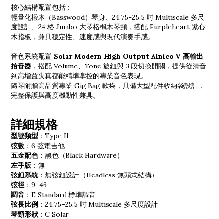
核心結構配置包括：
輕量化椴木（Basswood）琴身、24.75–25.5 吋 Multiscale 多尺
度設計、24 格 Jumbo 大琴格楓木琴頸，搭配 Purpleheart 紫心
木指板，兼具穩定性、速度感與現代演奏手感。
音色系統配置
Solar Modern High Output Alnico V 高輸出
拾音器
，搭配 Volume、Tone 旋鈕與 3 段切換開關，提供從清音
到高增益失真都能精準掌控的專業音色表現。
隨琴附贈高品質專業 Gig Bag 軟袋，具備大型配件收納袋設計，
完整保護與高度機動性兼具。
詳細規格
型號類型
：Type H
弦數
：6 弦電吉他
五金配色
：黑色（Black Hardware）
左手版
：無
弦鈕系統
：無弦鈕設計（Headless 無頭式結構）
弦徑
：9–46
調音
：E Standard 標準調音
弦長比例
：24.75–25.5 吋 Multiscale 多尺度設計
琴頸形狀
：C Solar