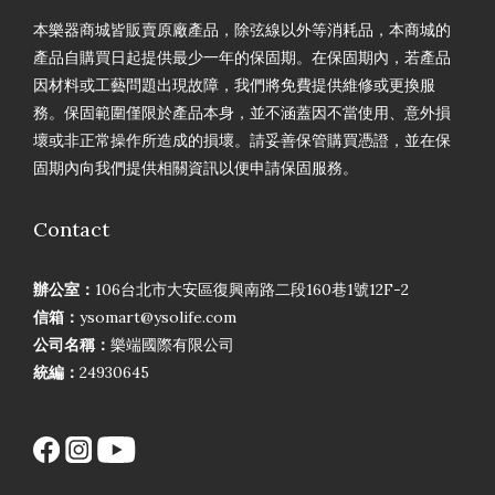
本樂器商城皆販賣原廠產品，除弦線以外等消耗品，本商城的
產品自購買日起提供最少一年的保固期。在保固期內，若產品
因材料或工藝問題出現故障，我們將免費提供維修或更換服
務。保固範圍僅限於產品本身，並不涵蓋因不當使用、意外損
壞或非正常操作所造成的損壞。請妥善保管購買憑證，並在保
固期內向我們提供相關資訊以便申請保固服務。
Contact
辦公室：
106台北市大安區復興南路二段160巷1號12F-2
信箱：
ysomart@ysolife.com
公司名稱：
樂端國際有限公司
統編：
24930645