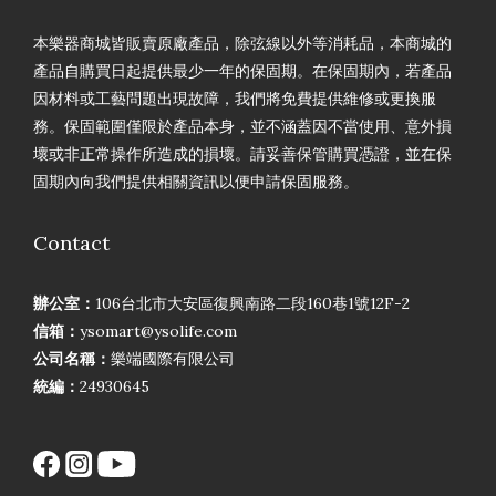
本樂器商城皆販賣原廠產品，除弦線以外等消耗品，本商城的
產品自購買日起提供最少一年的保固期。在保固期內，若產品
因材料或工藝問題出現故障，我們將免費提供維修或更換服
務。保固範圍僅限於產品本身，並不涵蓋因不當使用、意外損
壞或非正常操作所造成的損壞。請妥善保管購買憑證，並在保
固期內向我們提供相關資訊以便申請保固服務。
Contact
辦公室：
106台北市大安區復興南路二段160巷1號12F-2
信箱：
ysomart@ysolife.com
公司名稱：
樂端國際有限公司
統編：
24930645