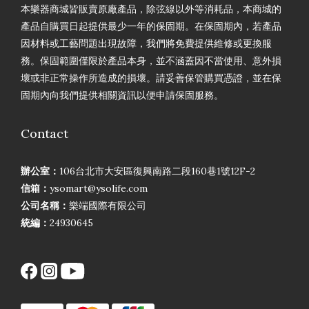
本樂器商城皆販賣原廠產品，除弦線以外等消耗品，本商城的
產品自購買日起提供最少一年的保固期。在保固期內，若產品
因材料或工藝問題出現故障，我們將免費提供維修或更換服
務。保固範圍僅限於產品本身，並不涵蓋因不當使用、意外損
壞或非正常操作所造成的損壞。請妥善保管購買憑證，並在保
固期內向我們提供相關資訊以便申請保固服務。
Contact
辦公室：
106台北市大安區復興南路二段160巷1號12F-2
信箱：
ysomart@ysolife.com
公司名稱：
樂端國際有限公司
統編：
24930645