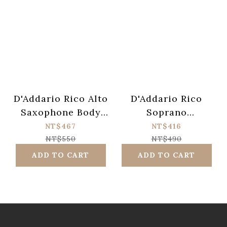
D'Addario Rico Alto
D'Addario Rico
Saxophone Body
Soprano
Cotton Swab
Saxophone Cotton
NT$467
NT$416
Swab
NT$550
NT$490
ADD TO CART
ADD TO CART