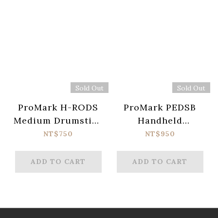
Sold Out
Sold Out
ProMark H-RODS
ProMark PEDSB
Medium Drumstick
Handheld
Bundle (19
Drumstick Bag.
NT$750
NT$950
Sticks/Bundle)
ADD TO CART
ADD TO CART