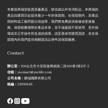
本樂器商城皆販賣原廠產品，除弦線以外等消耗品，本商城的
產品自購買日起提供最少一年的保固期。在保固期內，若產品
因材料或工藝問題出現故障，我們將免費提供維修或更換服
務。保固範圍僅限於產品本身，並不涵蓋因不當使用、意外損
壞或非正常操作所造成的損壞。請妥善保管購買憑證，並在保
固期內向我們提供相關資訊以便申請保固服務。
Contact
辦公室：
106台北市大安區復興南路二段160巷1號12F-2
信箱：
ysomart@ysolife.com
公司名稱：
樂端國際有限公司
統編：
24930645