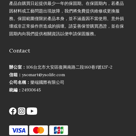
產品自購買日起提供最少一年的保固期。在保固期內，若產品
因材料或工藝問題出現故障，我們將免費提供維修或更換服
務。保固範圍僅限於產品本身，並不涵蓋因不當使用、意外損
壞或非正常操作所造成的損壞。請妥善保管購買憑證，並在保
固期內向我們提供相關資訊以便申請保固服務。
Contact
辦公室：
106台北市大安區復興南路二段160巷1號12F-2
信箱：
ysomart@ysolife.com
公司名稱：
樂端國際有限公司
統編：
24930645