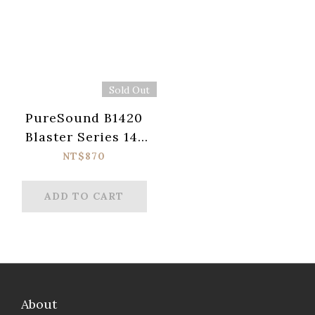
Sold Out
PureSound B1420
Blaster Series 14"
Snare Wire – 20
NT$870
Strands
ADD TO CART
About