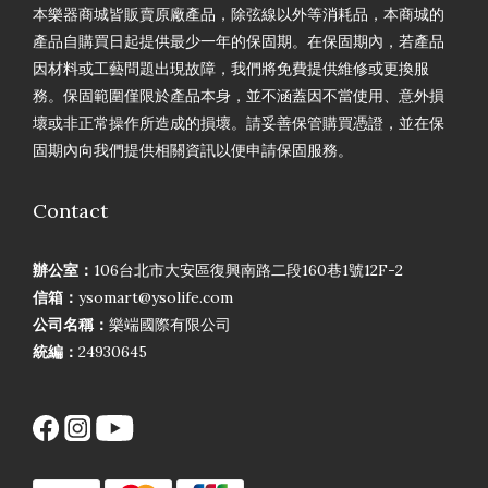
本樂器商城皆販賣原廠產品，除弦線以外等消耗品，本商城的
產品自購買日起提供最少一年的保固期。在保固期內，若產品
因材料或工藝問題出現故障，我們將免費提供維修或更換服
務。保固範圍僅限於產品本身，並不涵蓋因不當使用、意外損
壞或非正常操作所造成的損壞。請妥善保管購買憑證，並在保
固期內向我們提供相關資訊以便申請保固服務。
Contact
辦公室：
106台北市大安區復興南路二段160巷1號12F-2
信箱：
ysomart@ysolife.com
公司名稱：
樂端國際有限公司
統編：
24930645