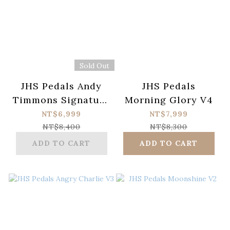
Sold Out
JHS Pedals Andy
JHS Pedals
Timmons Signature
Morning Glory V4
Overdrive AT+
NT$6,999
NT$7,999
NT$8,400
NT$8,300
ADD TO CART
ADD TO CART