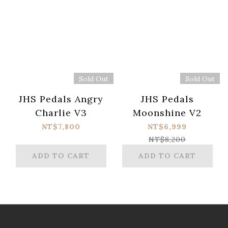
Sold Out
Sold Out
JHS Pedals Angry
JHS Pedals
Charlie V3
Moonshine V2
NT$7,800
NT$6,999
NT$8,200
ADD TO CART
ADD TO CART